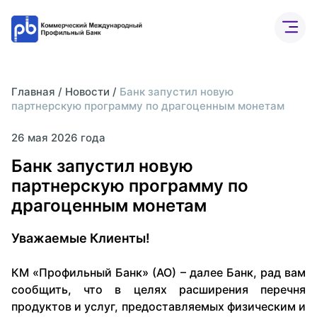
Бизнесу
Частным лицам
Банк онлайн
О бан
Главная
/
Новости
/
Банк запустил новую
партнерскую программу по драгоценным монетам
Расчетный счет
26 мая 2026 года
Банк запустил новую
ВЭД
партнерскую программу по
драгоценным монетам
Депозиты
Уважаемые Клиенты!
Интернет-банк
КМ «Профильный Банк» (АО) – далее Банк, рад вам
сообщить, что в целях расширения перечня
продуктов и услуг, предоставляемых физическим и