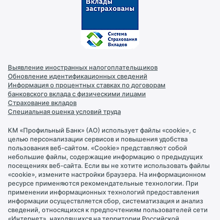
Интернет-банк
Обмен валют
Контакты
Реквизиты
Новости
Выявление иностранных налогоплательщиков
Документы и лицензии
Обновление идентификационных сведений
Информация о процентных ставках по договорам
Раскрытие информации
банковского вклада с физическими лицами
Страхование вкладов
Персональные данные
Специальная оценка условий труда
Правила безопасности
КМ «Профильный Банк» (АО) использует файлы «cookie», с
целью персонализации сервисов и повышения удобства
Карьера в банке
пользования веб-сайтом. «Cookie» представляют собой
небольшие файлы, содержащие информацию о предыдущих
Обращение в Банк
посещениях веб-сайта. Если вы не хотите использовать файлы
«cookie», измените настройки браузера. На информационном
Партнеры
ресурсе применяются рекомендательные технологии. При
применении информационных технологий предоставления
информации осуществляется сбор, систематизация и анализ
сведений, относящихся к предпочтениям пользователей сети
«Интернет», находящихся на территории Российской