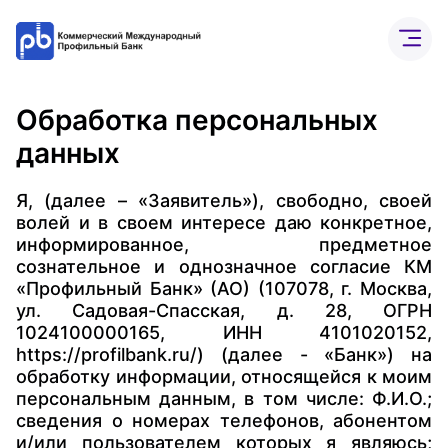
Обработка персональных
Бизнесу
Частным лицам
Банк онлайн
О бан
данных
Расчетный счет
Я, (далее – «Заявитель»), свободно, своей
ВЭД
волей и в своем интересе даю конкретное,
информированное, предметное
Депозиты
сознательное и однозначное согласие КМ
Интернет-банк
«Профильный Банк» (АО) (107078, г. Москва,
ул. Садовая-Спасская, д. 28, ОГРН
1024100000165, ИНН 4101020152,
https://profilbank.ru/) (далее - «Банк») на
обработку информации, относящейся к моим
персональным данным, в том числе: Ф.И.О.;
сведения о номерах телефонов, абонентом
и/или пользователем которых я являюсь;